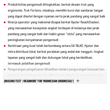
Produktivitas pengemudi ditingkatkan, berkat desain truk yang
ergonomis. Truk Fortens, misalnya, memiliki kursi dan sandaran tangan
yang dapat disetel dengan nyaman serta jarak pandang yang sangat baik
Kinerja operator yang maksimal dicapai berkat Hyster ReachStacker,
yang menawarkan kecepatan angkat terdepan di kelasnya dan jarak
pandang yang sangat baik dari kabin geser "vista" yang menawarkan
peningkatan kenyamanan pengemudi
Kemitraan yang kuat telah berkembang antara SA TALKE, Hyster dan
mitra distribusi lokal, berkat peralatan yang andal dan tangguh, tingkat
layanan yang sangat baik dan dukungan lokal yang berdedikasi,
termasuk pelatihan pengemudi
Pengurangan pengeluaran dihasilkan melalui pengurangan keausan ban,
sebagian berkat transmisi DuraMatch yang dikontrol secara elektronik
[MISSING TEXT '/READMORE' FOR 'INDONESIAN (INDONESIA)']
dan rem terendam oli dengan perawatan rendah, yang ditampilkan pada
truk Fortens
Efisiensi telah ditingkatkan di SA TALKE berkat pengurangan biaya
peralatan pengangkatan di Pelabuhan Jubail dan kemampuan
penanganan yang lebih cepat yang ditampilkan pada peralatan Hyster