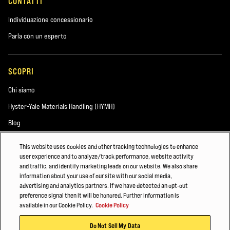
CONTATTI
Individuazione concessionario
Parla con un esperto
SCOPRI
Chi siamo
Hyster-Yale Materials Handling (HYMH)
Blog
This website uses cookies and other tracking technologies to enhance
user experience and to analyze/track performance, website activity
LAVORA CON NOI
and traffic, and identify marketing leads on our website. We also share
information about your use of our site with our social media,
Lavora con noi
advertising and analytics partners. If we have detected an opt-out
preference signal then it will be honored. Further information is
available in our Cookie Policy.
Cookie Policy
© 2026 Hyster-Yale Materials Handling, Inc., tutti i diritti riservati.
Do Not Sell My Data