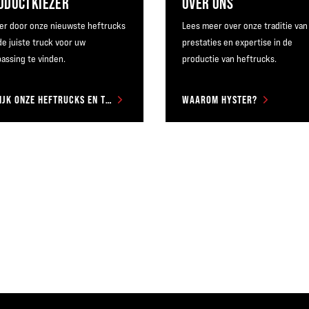
ODUCTKIEZER
OVER ONS
er door onze nieuwste heftrucks
Lees meer over onze traditie van
e juiste truck voor uw
prestaties en expertise in de
assing te vinden.
productie van heftrucks.
BEKIJK ONZE HEFTRUCKS EN TRUCKS
WAAROM HYSTER?