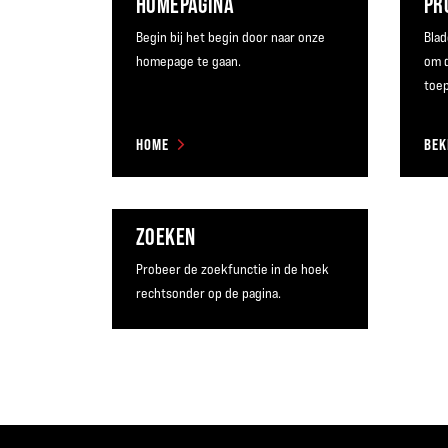
HOMEPAGINA
PR
Begin bij het begin door naar onze
Blad
homepage te gaan.
om d
toep
HOME
ZOEKEN
Probeer de zoekfunctie in de hoek
rechtsonder op de pagina.