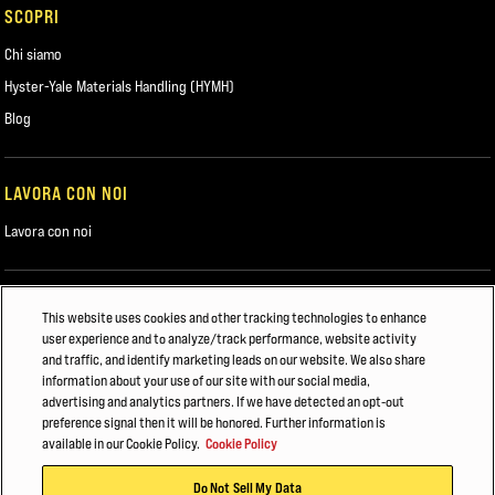
SCOPRI
Chi siamo
Hyster-Yale Materials Handling (HYMH)
Blog
LAVORA CON NOI
Lavora con noi
POTREBBE INTERESSARTI ANCHE
This website uses cookies and other tracking technologies to enhance
user experience and to analyze/track performance, website activity
Hyster Power Match
and traffic, and identify marketing leads on our website. We also share
information about your use of our site with our social media,
TOC Europe
advertising and analytics partners. If we have detected an opt-out
preference signal then it will be honored. Further information is
MOVIMENTAZIONE DI CONTAINER E ROADMAP PER...
available in our Cookie Policy.
Cookie Policy
© 2026 Hyster-Yale Materials Handling, Inc., tutti i diritti riservati.
Do Not Sell My Data