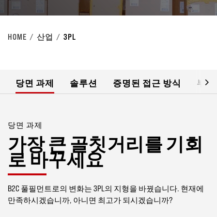
HOME
산업
3PL
당면 과제
솔루션
증명된 접근 방식
부가
당면 과제
가장 큰 골칫거리를 기회
로 바꾸세요
B2C 풀필먼트로의 변화는 3PL의 지형을 바꿨습니다. 현재에
만족하시겠습니까, 아니면 최고가 되시겠습니까?