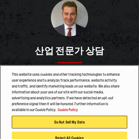
산업 전문가 상담
적절한 솔루션을 찾고 계신가요? 산업 전문가가 도와드립니
This website uses cookies and other tracking technologies to enhance
user experience and to analyze/track performance, website activity
다.
and traffic, and identify marketing leads on our website. We also share
information about your use of our site with our social media,
advertising and analytics partners. If we have detected an opt-out
문의
preference signal then it will be honored. Further information is
available in our Cookie Policy.
Cookie Policy
Do Not Sell My Data
Reject All Cookies