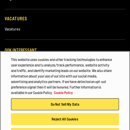
VACATURES
Vacatures
OOK INTERESSANT
This website uses cookies and other tracking technologies to enhance
4 Wheel Electric Forklift Trucks
user experience and to analyze/track performance, website activity
and traffic, and identify marketing leads on our website. We also share
SEPTEMBER 2020
information about your use of our site with our social media,
advertising and analytics partners. If we have detected an opt-out
HIGH CAPACITY FORKLIFT TRUCKS
preference signal then it will be honored. Further information is
available in our Cookie Policy.
Cookie Policy
©2025 Hyster-Yale Materials Handling, Inc., alle rechten voorbehouden.
Do Not Sell My Data
Privacybeleid
Gebruiksvoorwaarden
Cookiebeleid
Reject All Cookies