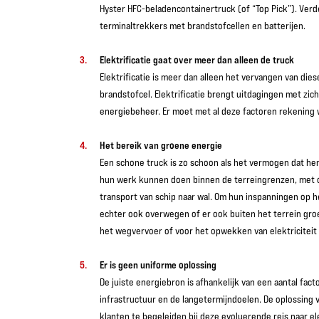
Hyster HFC-beladencontainertruck (of “Top Pick”). Verd
terminaltrekkers met brandstofcellen en batterijen.
Elektrificatie gaat over meer dan alleen de truck
Elektrificatie is meer dan alleen het vervangen van die
brandstofcel. Elektrificatie brengt uitdagingen met zi
energiebeheer. Er moet met al deze factoren rekenin
Het bereik van groene energie
Een schone truck is zo schoon als het vermogen dat hem
hun werk kunnen doen binnen de terreingrenzen, met o
transport van schip naar wal. Om hun inspanningen op 
echter ook overwegen of er ook buiten het terrein groe
het wegvervoer of voor het opwekken van elektriciteit 
Er is geen uniforme oplossing
De juiste energiebron is afhankelijk van een aantal fact
infrastructuur en de langetermijndoelen. De oplossing 
klanten te begeleiden bij deze evoluerende reis naar ele