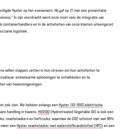
rdigde Hyster op het evenement. Hij gaf op 21 mei een presentatie
iness.” In zijn voordracht werd onze inzet voor de integratie van
 containerhandlers en in de activiteiten van onze klanten uiteengezet,
uurzame logistiek.
ns willen stappen zetten in hun streven om hun activiteiten te
novatieve, emissiearme oplossingen te ontwikkelen en te
ften van havenomgevingen.
 het ook zien. We hebben onlangs een
Hyster J10-18XD elektrische
ware handling in havens.
HVO100
(Hydrotreated Vegetable Oil) is ook een
cks, reachstackers en heftrucks, waarmee de CO2-uitstoot met wel 90%
r meer een
Hyster reachstacker met waterstofbrandstofcel (HFC)
en een