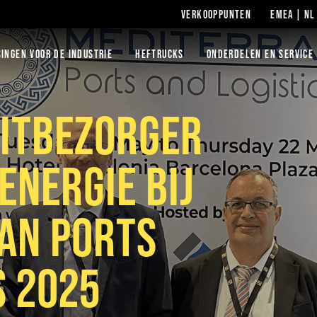
VERKOOPPUNTEN
EMEA | NL
INGEN VOOR DE INDUSTRIE
HEFTRUCKS
ONDERDELEN EN SERVICE
EITBEZORGER
ENERGIE BIJ
AN PORTS
S 2025