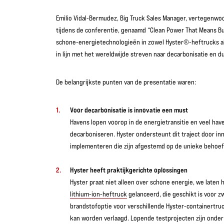
Emilio Vidal-Bermudez, Big Truck Sales Manager, vertegenwoo
tijdens de conferentie, genaamd “Clean Power That Means Bus
schone-energietechnologieën in zowel Hyster®-heftrucks als
in lijn met het wereldwijde streven naar decarbonisatie en d
De belangrijkste punten van de presentatie waren:
Voor decarbonisatie is innovatie een must
Havens lopen voorop in de energietransitie en veel have
decarboniseren. Hyster ondersteunt dit traject door in
implementeren die zijn afgestemd op de unieke behoe
Hyster heeft praktijkgerichte oplossingen
Hyster praat niet alleen over schone energie, we laten
lithium-ion-heftruck
gelanceerd, die geschikt is voor z
brandstofoptie voor verschillende Hyster-containertru
kan worden verlaagd. Lopende testprojecten zijn onde