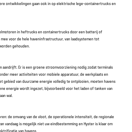
ere ontwikkelingen gaan ook in op elektrische lege-containertrucks en
selmotoren in heftrucks en containertrucks door een batterij of
ch mee voor de hele haveninfrastructuur, van laadsystemen tot
g worden gehouden.
 aandrijft. Er is een groene stroomvoorziening nodig zodat terminals
nder meer activiteiten voor mobiele apparatuur, de werkplaats en
het gebied van duurzame energie volledig te ontplooien, moeten havens
ne energie wordt ingezet, bijvoorbeeld voor het laden of tanken van
aan wal.
oren: de omvang van de vloot, de operationele intensiteit, de regionale
van vandaag is mogelijk niet uw eindbestemming en Hyster is klaar om
ktrificatie van havens.