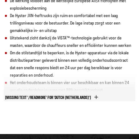
De werking voldoet aan de wettelijke Europese ATEX-richtlijnen met
explosiebescherming
De Hyster JXN-heftrucks zijn ruim en comfortabel met een laag
trillingsniveau voor de bestuurder. De lage instap zorgt voor een
gemakkelijke in- en uitstap
Uitstekend zicht dankzij de VISTA™-technologie gebruikt voor de
masten, waardoor de chauffeurs sneller en efficiënter kunnen werken
Om de stilstandtijd te beperken, is de Hyster-apparatuur via de lokale
distributiepartner geleverd binnen een volledig onderhoudscontract
dat een snelle respons biedt en 24 uur per dag bereikbaar is voor
reparaties en onderhoud.
Het onderhoudsteam is binnen vier uur beschikbaar en kan binnen 24
uur alle onderdelen leveren met 98% beschikbaarheid
[MISSING TEXT '/READMORE' FOR 'DUTCH (NETHERLANDS)']
CASESTUDY DOWNLOADEN