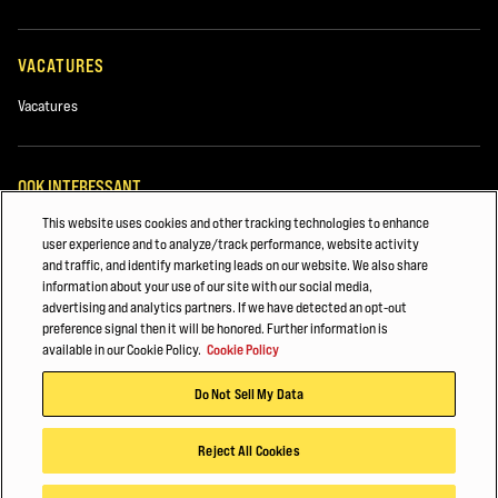
VACATURES
Vacatures
OOK INTERESSANT
This website uses cookies and other tracking technologies to enhance
November 2021
user experience and to analyze/track performance, website activity
and traffic, and identify marketing leads on our website. We also share
ROTTERDAM, NEDERLAND
information about your use of our site with our social media,
advertising and analytics partners. If we have detected an opt-out
ANTWERPEN, BELGIË
preference signal then it will be honored. Further information is
available in our Cookie Policy.
Cookie Policy
©2025 Hyster-Yale Materials Handling, Inc., alle rechten voorbehouden.
Do Not Sell My Data
Privacybeleid
Gebruiksvoorwaarden
Cookiebeleid
Reject All Cookies