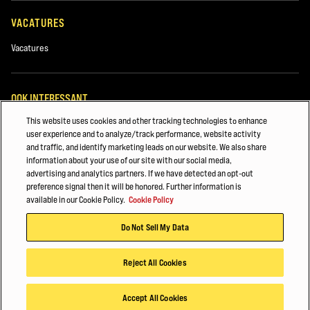
VACATURES
Vacatures
OOK INTERESSANT
This website uses cookies and other tracking technologies to enhance
Machineparkbeheer
user experience and to analyze/track performance, website activity
and traffic, and identify marketing leads on our website. We also share
Heftruckonderdelen
information about your use of our site with our social media,
advertising and analytics partners. If we have detected an opt-out
VEILIGHEID & TRAINING VAN VORKHEFTRUCKS
preference signal then it will be honored. Further information is
available in our Cookie Policy.
Cookie Policy
©2025 Hyster-Yale Materials Handling, Inc., alle rechten voorbehouden.
Do Not Sell My Data
Privacybeleid
Gebruiksvoorwaarden
Cookiebeleid
Reject All Cookies
Accept All Cookies