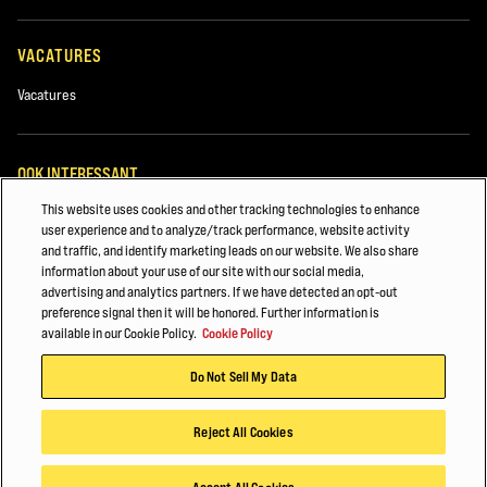
VACATURES
Vacatures
OOK INTERESSANT
This website uses cookies and other tracking technologies to enhance
WÜRZBURG, DUITSLAND
user experience and to analyze/track performance, website activity
and traffic, and identify marketing leads on our website. We also share
ANTWERPEN, BELGIË
information about your use of our site with our social media,
advertising and analytics partners. If we have detected an opt-out
DRIE LAGEN VAN VEILIGHEID VOOR HEFTRUCKS
preference signal then it will be honored. Further information is
available in our Cookie Policy.
Cookie Policy
©2025 Hyster-Yale Materials Handling, Inc., alle rechten voorbehouden.
Do Not Sell My Data
Privacybeleid
Gebruiksvoorwaarden
Cookiebeleid
Reject All Cookies