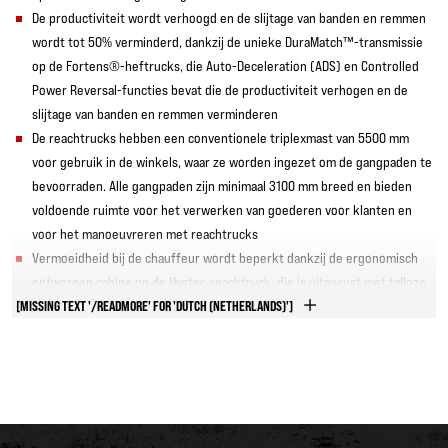
De productiviteit wordt verhoogd en de slijtage van banden en remmen
wordt tot 50% verminderd, dankzij de unieke DuraMatch™-transmissie
op de Fortens®-heftrucks, die Auto-Deceleration (ADS) en Controlled
Power Reversal-functies bevat die de productiviteit verhogen en de
slijtage van banden en remmen verminderen
De reachtrucks hebben een conventionele triplexmast van 5500 mm
voor gebruik in de winkels, waar ze worden ingezet om de gangpaden te
bevoorraden. Alle gangpaden zijn minimaal 3100 mm breed en bieden
voldoende ruimte voor het verwerken van goederen voor klanten en
voor het manoeuvreren met reachtrucks
Vermoeidheid bij de chauffeur wordt beperkt dankzij de ergonomisch
ontworpen cabine op de Hyster-reachtruck, die is uitgerust met talloze
[MISSING TEXT '/READMORE' FOR 'DUTCH (NETHERLANDS)']
functies waardoor de truck eenvoudig is te bedienen, zoals minihendels
voor de bediening
De controle door de chauffeur is gemakkelijker te handhaven dankzij
een snelheidsbegrenzer die op de heftrucks is aangebracht
Stilstand wordt geminimaliseerd en er wordt aan de vereisten van
klanten voldaan, dankzij de volledige, nationale ondersteuning na