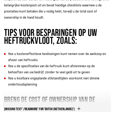
belangrijke kostenpost uit en bevat handige checklists waarmee u de
prestaties kunt behalen die u nodig hebt, terwijl u de total cost of
ownership in de hand houdt.
TIPS VOOR BESPARINGEN OP UW
HEFTRUCKVLOOT, ZOALS:
Hoe u kosteneffectieve beslissingen kunt nemen over de aankoop en
afvoer van heftrucks
Hoe u de specificaties van de heftruck kunt afstemmen op de
behoeften van uw bedrijf, zonder te veel geld uit te geven
Hoe u kostbare ongeplande stilstandtijden voorkomt met slimme
onderhoudsplanning
BRENG DE COST OF OWNERSHIP VAN DE
HEFTRUCKVLOOT IN EVENWICHT MET DE
[MISSING TEXT '/READMORE' FOR 'DUTCH (NETHERLANDS)']