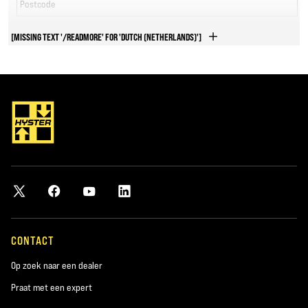
Postcode
*verplicht
[MISSING TEXT '/READMORE' FOR 'DUTCH (NETHERLANDS)']
Land
*verplicht
Door uw informatie in te voeren, kunnen gegevens die via dit formulier
zijn verzameld worden gedeeld met geautoriseerde Hyster-dealers en
dochterondernemingen of vertegenwoordigers van Hyster-Yale
Materials Handling, Inc., zodat zij op uw verzoek kunnen reageren. Voor
meer informatie met betrekking tot de verwerking van uw
persoonsgegevens en uw rechten op privacy, zie ons Privacybeleid.
CONTACT
Ja, ik wil in de toekomst graag informatie ontvangen over de
producten en diensten van Hyster
Op zoek naar een dealer
Nee, ik wil in de toekomst liever geen berichten ontvangen
Praat met een expert