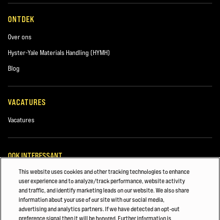
ONTDEK
Over ons
VERZENDEN
Hyster-Yale Materials Handling (HYMH)
Blog
VACATURES
Vacatures
OOK INTERESSANT
This website uses cookies and other tracking technologies to enhance
Machineparkbeheer
user experience and to analyze/track performance, website activity
and traffic, and identify marketing leads on our website. We also share
Heftruckonderdelen
information about your use of our site with our social media,
advertising and analytics partners. If we have detected an opt-out
VEILIGHEID & TRAINING VAN VORKHEFTRUCKS
preference signal then it will be honored. Further information is