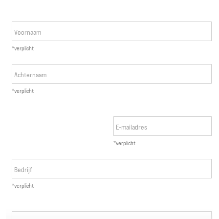
PRESTATIEBEHOEFTEN: DOWNLOAD DE
CHECKLIST
Voornaam
Hier leest u meer over de belangrijkste kostenposten voor heftrucks, met
*verplicht
handige checklists die u helpen om een afweging te maken tussen de
kosten van uw vloot en de prestaties die uw bedrijf nodig heeft.
Achternaam
*verplicht
E-mailadres
*verplicht
Bedrijf
*verplicht