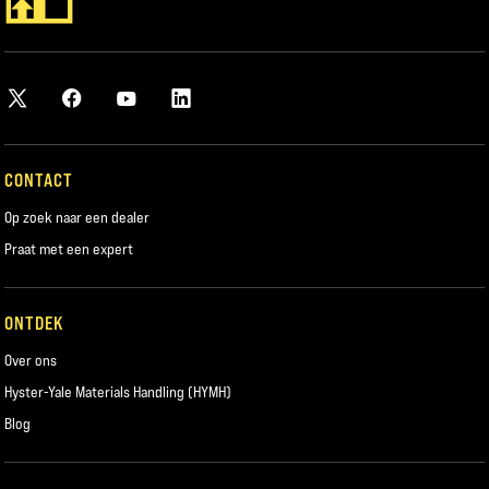
Bekijk de veiligheidsoverwegingen die uw bedrijf moet begrijpen en naleven
om gevaren en letsel door elektrische systemen te voorkomen bij het
onderhoud aan hoogspanningsapparatuur voor materials handling.
READ THE WHITE PAPER
CONTACT
Op zoek naar een dealer
Praat met een expert
ONTDEK
Over ons
Hyster-Yale Materials Handling (HYMH)
Blog