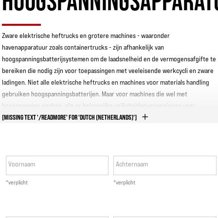
HOOGSPANNINGSAPPARAT
Zware elektrische heftrucks en grotere machines - waaronder
havenapparatuur zoals containertrucks - zijn afhankelijk van
hoogspanningsbatterijsystemen om de laadsnelheid en de vermogensafgifte te
bereiken die nodig zijn voor toepassingen met veeleisende werkcycli en zware
ladingen. Niet alle elektrische heftrucks en machines voor materials handling
gebruiken hoogspanningsbatterijen. Maar voor machines die wel met
hoogspanning werken, zijn er belangrijke veiligheidsoverwegingen voor
onderhoud en service die de bedrijven goed moeten begrijpen.
[MISSING TEXT '/READMORE' FOR 'DUTCH (NETHERLANDS)']
In deze whitepaper worden de verantwoordelijkheden op het gebied van
veiligheid, training en veiligheidspraktijken en -systemen besproken die
Voornaam
Achternaam
elektrische gevaren en letsel kunnen helpen voorkomen bij het onderhoud aan
heftrucks en containertrucks met hoogspanning.
*verplicht
*verplicht