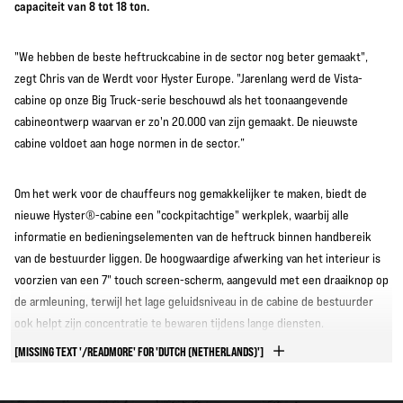
capaciteit van 8 tot 18 ton.
"We hebben de beste heftruckcabine in de sector nog beter gemaakt",
zegt Chris van de Werdt voor Hyster Europe. "Jarenlang werd de Vista-
cabine op onze Big Truck-serie beschouwd als het toonaangevende
cabineontwerp waarvan er zo'n 20.000 van zijn gemaakt. De nieuwste
cabine voldoet aan hoge normen in de sector.”
Om het werk voor de chauffeurs nog gemakkelijker te maken, biedt de
nieuwe Hyster®-cabine een "cockpitachtige" werkplek, waarbij alle
informatie en bedieningselementen van de heftruck binnen handbereik
van de bestuurder liggen. De hoogwaardige afwerking van het interieur is
voorzien van een 7" touch screen-scherm, aangevuld met een draaiknop op
de armleuning, terwijl het lage geluidsniveau in de cabine de bestuurder
ook helpt zijn concentratie te bewaren tijdens lange diensten.
[MISSING TEXT '/READMORE' FOR 'DUTCH (NETHERLANDS)']
"Chauffeurs kunnen verwachten dat ze zich de hele dag door prettig
voelen in de ruime cabine dankzij het stoelontwerp en het grote