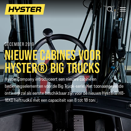
DECEMBER 2019
NIEUWE CABINES VOOR
HYSTER® BIG TRUCKS
Hyster Company introduceert een nieuwe cabine en
bedieningselementen voor de Big Truck-serie. Het toonaangevende
ontwerp zal als eerste beschikbaar zijn voor de nieuwe Hyster® H8-
18XD heftrucks met een capaciteit van 8 tot 18 ton.