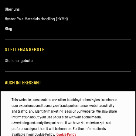
Über uns
Hyster-Yale Materials Handling (HYMH)
Blog
STELLENANGEBOTE
Stellenangebote
AUCH INTERESSANT
LEICESTERSHIRE, UK
This website uses cookies and other tracking technologies to enhance
user experience and to analyze/track performance, website activity
September 2020
and traffic, and identify marketing leads on our website. We also share
information about your use of our site with our social media,
Diese Trends sollten Sie kennen
advertising and analytics partners. If we have detected an opt-out
preference signal then it will be honored. Further information is
©2026 Hyster-Yale Materials Handling, Inc. Alle Rechte vorbehalten.
available in our Cookie Policy.
Cookie Policy