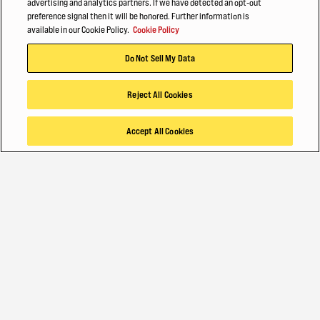
advertising and analytics partners. If we have detected an opt-out
preference signal then it will be honored. Further information is
available in our Cookie Policy.
Cookie Policy
EMPLEOS
Do Not Sell My Data
Empleos
Reject All Cookies
TAMBIÉN TE PUEDE INTERESAR
Accept All Cookies
Carretilla contrapesada eléctrica de 4 ruedas
4 Wheel Electric Forklift Truck Cushion Tyre
4 Wheel Electric Forklift Truck Pneumatic Tire
© 2026 Hyster-Yale Materials Handling, Inc., Todos los derechos reservados.
Política de privacidad
Términos de uso
Política de cookies