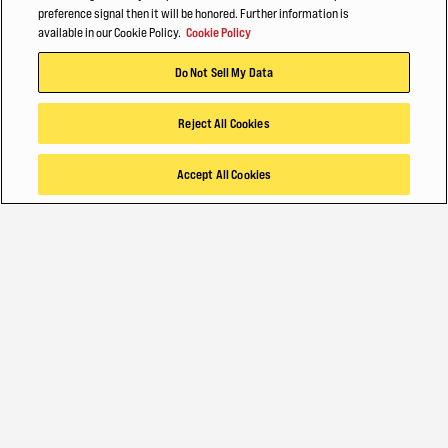
preference signal then it will be honored. Further information is
available in our Cookie Policy.
Cookie Policy
Do Not Sell My Data
CONTACTO
Reject All Cookies
Encontrar un Distribuidor
Hable con un experto
Accept All Cookies
DESCUBRA
Acerca de nosotros
Hyster-Yale Materials Handling (HYMH)
Blog
EMPLEOS
Empleos