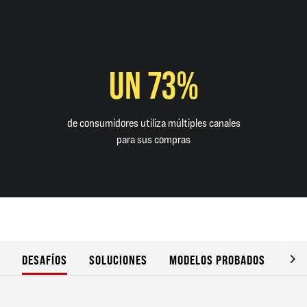
UN 73%
de consumidores utiliza múltiples canales
para sus compras
DESAFÍOS
SOLUCIONES
MODELOS PROBADOS
VAL