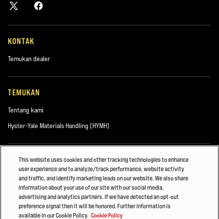
KONTAK
Temukan dealer
TEMUKAN
Tentang kami
Hyster-Yale Materials Handling (HYMH)
KARIER
This website uses cookies and other tracking technologies to enhance
user experience and to analyze/track performance, website activity
Karier
and traffic, and identify marketing leads on our website. We also share
information about your use of our site with our social media,
advertising and analytics partners. If we have detected an opt-out
preference signal then it will be honored. Further information is
© 2026 Hyster-Yale Materials Handling, Inc. semua hak cipta dilindungi
available in our Cookie Policy.
Cookie Policy