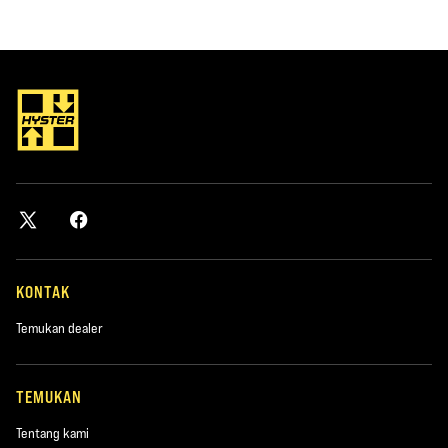
KONTAK
Temukan dealer
TEMUKAN
Tentang kami