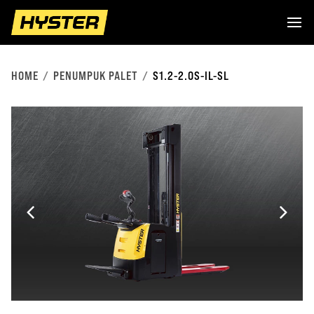
HOME
PENUMPUK PALET
S1.2-2.0S-IL-SL