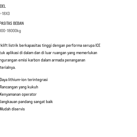
DEL
0-18XD
PASITAS BEBAN
000-18000kg
rklift listrik berkapasitas tinggi dengan performa serupa ICE
tuk aplikasi di dalam dan di luar ruangan yang memerlukan
ngurangan emisi karbon dalam armada penanganan
terialnya.
Daya lithium-ion terintegrasi
Rancangan yang kukuh
Kenyamanan operator
Jangkauan pandang sangat baik
Mudah diservis