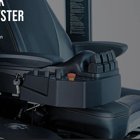
K
YSTER
an