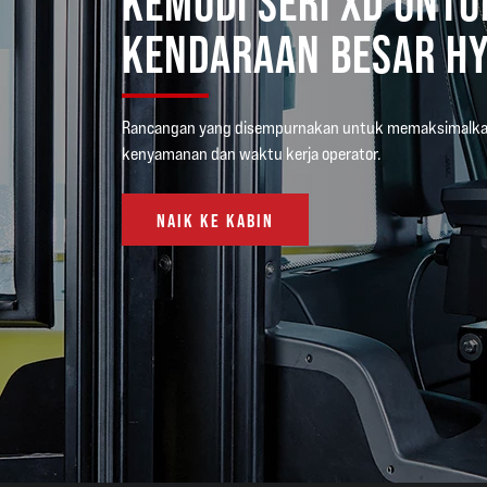
KEMUDI SERI XD UNTU
KENDARAAN BESAR H
Rancangan yang disempurnakan untuk memaksimalk
kenyamanan dan waktu kerja operator.
NAIK KE KABIN