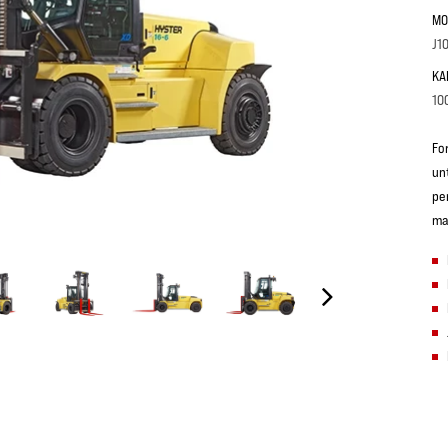
MO
J1
KA
10
Fo
un
pe
ma