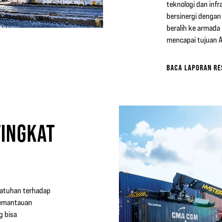
teknologi dan inf
bersinergi denga
beralih ke armada
mencapai tujuan 
BACA LAPORAN RE
TINGKAT
patuhan terhadap
 Pemantauan
g bisa