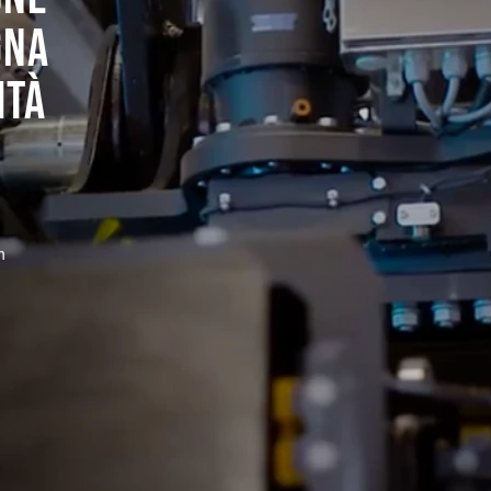
GNA
ITÀ
n