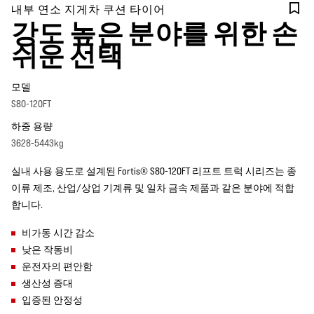
내부 연소 지게차 쿠션 타이어
강도 높은 분야를 위한 손
쉬운 선택
모델
S80-120FT
하중 용량
3628-5443kg
실내 사용 용도로 설계된 Fortis® S80-120FT 리프트 트럭 시리즈는 종
이류 제조, 산업/상업 기계류 및 일차 금속 제품과 같은 분야에 적합
합니다.
비가동 시간 감소
낮은 작동비
운전자의 편안함
생산성 증대
입증된 안정성