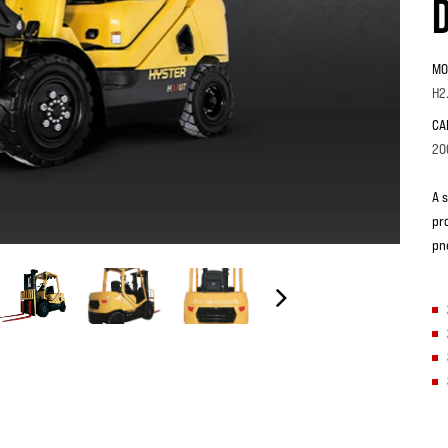
MO
H2
CA
20
A 
pr
pn