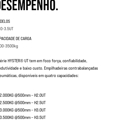
DESEMPENHO.
DELOS
.0-3.5UT
PACIDADE DE CARGA
00-3500kg
série HYSTER® UT tem em foco força, confiabilidade,
odutividade e baixo custo. Empilhadeiras contrabalançadas
eumáticas, disponíveis em quatro capacidades:
2.000KG @500mm – H2.0UT
2.500KG @500mm – H2.5UT
3.000KG @500mm – H3.0UT
3.500KG @500mm – H3.5UT