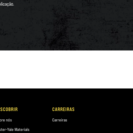
licação.
ESCOBRIR
CARREIRAS
bre nós
Carreiras
ster-Yale Materials