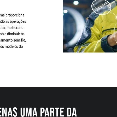
ras proporciona
ndo às operações
ota, melhorar o
o e diminuir os
ramento sem fio,
s os modelos da
ENAS UMA PARTE DA