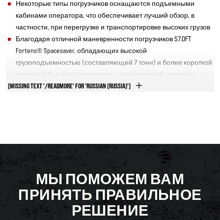
Некоторые типы погрузчиков оснащаются подъемными
кабинами оператора, что обеспечивает лучший обзор, в
частности, при перегрузке и транспортировке высоких грузов
Благодаря отличной маневренности погрузчиков S7.0FT
Fortens® Spacesaver, обладающих высокой
грузоподъемностью (составляющей 7 тонн) и более короткой
колесной базой по сравнению со стандартной моделью
[MISSING TEXT '/READMORE' FOR 'RUSSIAN (RUSSIA)']
H7.0FT Fortens, было оптимизировано использование
складской площади
Низкая стоимость эксплуатации достигается благодаря
высокой надежности погрузчиков Hyster, даже в интенсивных
условиях работы с частыми остановками, что отрицательно
сказывается на тормозах, шинах и прочих деталях и узлах.
Запатентованная трансмиссия Hyster® DuraMatch помогает
снизить степень износа шин, а «мокрые» дисковые тормоза
МЫ ПОМОЖЕМ ВАМ
фактически не нуждаются в техобслуживании, что
ПРИНЯТЬ ПРАВИЛЬНОЕ
увеличивает продолжительность их срока службы. Кроме
того, предусмотрены системы защиты двигателя и
РЕШЕНИЕ
трансмиссии