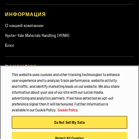
для пешеходов
Ремень безопасности и блокировка дверей — двигатель не
ИНФОРМАЦИЯ
запустится, если не закрыта дверь кабины, не занято кресло
оператора или не застегнут ремень безопасности
О нашей компании
Hyster Tracker — система беспроводного мониторинга
Hyster-Yale Materials Handling (HYMH)
записывает показания счетчика времени работы машины,
Блог
фиксирует случаи столкновения, параметры проведения
периодического техобслуживания и коды неисправностей
Другие опции: передняя и верхняя роликовые шторки,
ВАКАНСИИ
бамперы WuBump, кресло с пневматической подвеской,
This website uses cookies and other tracking technologies to enhance
выключатель аккумулятора и многое другое.
Вакансии
user experience and to analyze/track performance, website activity
and traffic, and identify marketing leads on our website. We also share
information about your use of our site with our social media,
advertising and analytics partners. If we have detected an opt-out
© 2026 Hyster-Yale Group, Inc. Все права защищены.
preference signal then it will be honored. Further information is
ЗАГРУЗИТЬ БРОШЮРУ ПО СИСТЕМАМ ПОМОЩИ ОПЕРАТОРАМ
available in our Cookie Policy.
Cookie Policy
Политика конфиденциальности
Do Not Sell My Data
Условия пользования сайтом
Политика в отношении файлов Cookie
Reject All Cookies