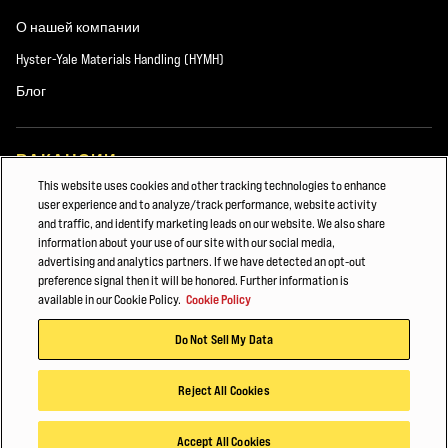
О нашей компании
Если вы выбираете или вам предоставляется
Hyster-Yale Materials Handling (HYMH)
идентификационный код пользователя, пароль или любые
Блог
другие данные в рамках наших процедур безопасности, вы
должны относиться к таким данным как к конфиденциальным и
не раскрывать их третьим лицам. Мы имеем право в любое
ВАКАНСИИ
время отключить любой идентификационный код пользователя
This website uses cookies and other tracking technologies to enhance
или пароль, выбранный вами или присвоенный нами, если
Вакансии
user experience and to analyze/track performance, website activity
посчитаем, что вы не соблюдаете какое-либо из положений
and traffic, and identify marketing leads on our website. We also share
настоящих условий использования.
information about your use of our site with our social media,
advertising and analytics partners. If we have detected an opt-out
© 2026 Hyster-Yale Group, Inc. Все права защищены.
preference signal then it will be honored. Further information is
Вы несете ответственность за принятие всех мер, необходимых
available in our Cookie Policy.
Cookie Policy
Политика конфиденциальности
для получения доступа к нашему веб-сайту. Вы также несете
Do Not Sell My Data
Условия пользования сайтом
ответственность за то, чтобы все лица, которые получают
Политика в отношении файлов Cookie
доступ к нашему веб-сайту через ваше подключение к
Интернету, были ознакомлены с настоящими условиями и
Reject All Cookies
соблюдали их.
Accept All Cookies