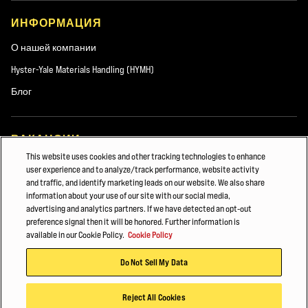
ИНФОРМАЦИЯ
О нашей компании
Hyster-Yale Materials Handling (HYMH)
Блог
ВАКАНСИИ
This website uses cookies and other tracking technologies to enhance
Вакансии
user experience and to analyze/track performance, website activity
and traffic, and identify marketing leads on our website. We also share
information about your use of our site with our social media,
advertising and analytics partners. If we have detected an opt-out
© 2026 Hyster-Yale Group, Inc. Все права защищены.
preference signal then it will be honored. Further information is
available in our Cookie Policy.
Cookie Policy
Политика конфиденциальности
Do Not Sell My Data
Условия пользования сайтом
Политика в отношении файлов Cookie
Reject All Cookies