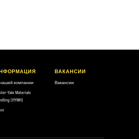
НФОРМАЦИЯ
ВАКАНСИИ
нашей компании
Вакансии
ster-Yale Materials
ndling (HYMH)
ог