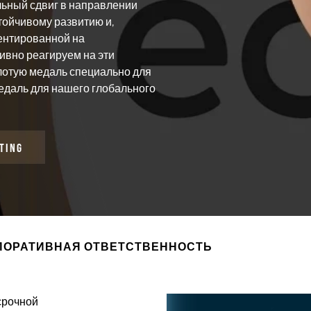
льный сдвиг в направлении
тойчивому развитию и,
ентированной на
тивно реагируем на эти
олотую медаль специально для
едаль для нашего глобального
TING
ПОРАТИВНАЯ ОТВЕТСТВЕННОСТЬ
срочной