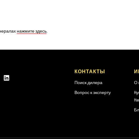
инералах
нажмите здесь
.
КОНТАКТЫ
И
Поиск дилера
О 
Вопрос к эксперту
Hy
Ha
Бл