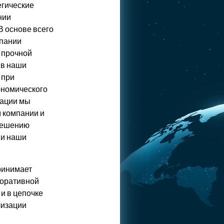
егические
нии
В основе всего
мпании
 прочной
 в наши
 при
ономического
зации мы
 компании и
 решению
 и наши
ринимает
рпоративной
и в цепочке
лизации
.