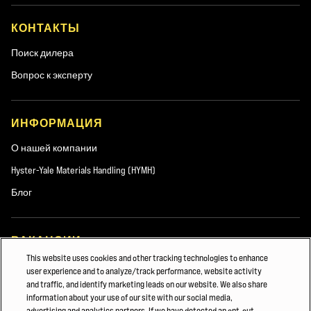
панелей. Теперь деревянные панели размещаются на
КОНТАКТЫ
хранение и снимаются автоматизированным способом с
помощью вакуумных присосок, так что панели можно
Поиск дилера
скомплектовать по запросу с минимальными затратами
Вопрос к эксперту
времени.
17 вилочных погрузчиков Hyster® для выполнения
ИНФОРМАЦИЯ
логистических операций
О нашей компании
Hyster-Yale Materials Handling (HYMH)
Обширные территории компании, в том числе склады,
означают определенные требования к логистике. Иногда,
Блог
например, погрузчикам приходится перемещаться на большие
расстояния и всегда быть готовыми к использованию. В
логистических операциях задействованы 17 погрузчиков
ВАКАНСИИ
Hyster®, а начиная с 2010 г. постепенно произошел переход от
This website uses cookies and other tracking technologies to enhance
Вакансии
user experience and to analyze/track performance, website activity
дизельного топлива на СНГ. Чтобы предотвратить утечку газа,
and traffic, and identify marketing leads on our website. We also share
погрузчики Hyster® оснащаются двумя газовыми баллонами —
information about your use of our site with our social media,
при этом оператор может сразу же использовать второй баллон
advertising and analytics partners. If we have detected an opt-out