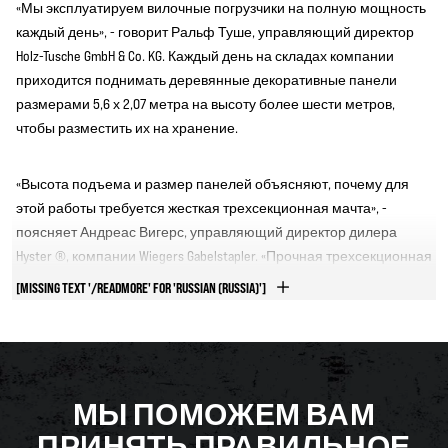
«Мы эксплуатируем вилочные погрузчики на полную мощность
каждый день», - говорит Ральф Туше, управляющий директор
Holz-Tusche GmbH & Co. KG. Каждый день на складах компании
приходится поднимать деревянные декоративные панели
размерами 5,6 х 2,07 метра на высоту более шести метров,
чтобы разместить их на хранение.
«Высота подъема и размер панелей объясняют, почему для
этой работы требуется жесткая трехсекционная мачта», -
поясняет Андреас Вигерс, управляющий директор дилера
Hyster ®, компании Wiegers Gabelstapler. «Прочная трехсекционная
мачта имеет еще одно преимущество: во втянутом положении
[MISSING TEXT '/READMORE' FOR 'RUSSIAN (RUSSIA)']
она свободно проходит через входы и дверные проемы на
старых складах».
800 различных изделий для кухонь и мебели
МЫ ПОМОЖЕМ ВАМ
ПРИНЯТЬ ПРАВИЛЬНОЕ
На складах Holz-Tusche хранятся 800 самых разных изделий,