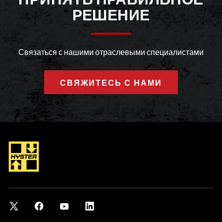
используемых в основном для магазинов, кухонь и мебельных
РЕШЕНИЕ
конструкций. Кроме того, там хранятся доски из массивной
древесины, пиломатериалы и паркетные изделия для
различных целей.
Связаться с нашими отраслевыми специалистами
В 1934 году Йозеф Туше, дедушка современного владельца
СВЯЖИТЕСЬ С НАМИ
бизнеса, основал эту компанию. В 1958 году была приобретена
лесопильня, но это направление деятельности было закрыто в
1976 году, когда деятельность семейного предприятия была
перенесена в другое место. В 2011 году компания Holz-Tusche
инвестировала в приобретение новых линий раскроя,
рассчитанных на обработку материалов размерами до 5,6
метра.
Компания также взяла в свое управление кондиционируемый
склад площадью 11 000 м2 в Марсберге, Германия, в 2013 году, а
всего через год был введен в эксплуатацию
автоматизированный склад, вмещающий до 21 000 деревянных