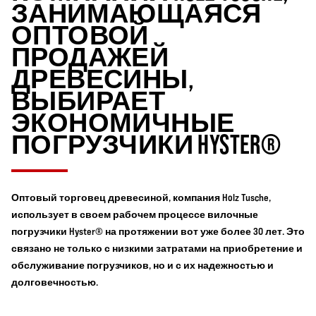
ЗАНИМАЮЩАЯСЯ
ОПТОВОЙ
ПРОДАЖЕЙ
ДРЕВЕСИНЫ,
ВЫБИРАЕТ
ЭКОНОМИЧНЫЕ
ПОГРУЗЧИКИ HYSTER®
Оптовый торговец древесиной, компания Holz Tusche,
использует в своем рабочем процессе вилочные
погрузчики Hyster® на протяжении вот уже более 30 лет. Это
связано не только с низкими затратами на приобретение и
обслуживание погрузчиков, но и с их надежностью и
долговечностью.