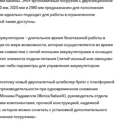
ми кабины. Этот эргономичный погрузчик с двухсекционной
0 мм, 2020 мм и 2980 мм предназначен для пополнения
же идеально подходит для работы в ограниченном
й также доступны.
кумулятором — длительное время безотказной работы в
ки по мере возможности, которая осуществляется во время
чик совместим с литий-ионными аккумуляторами и оснащен
тип элемента подачи питания (литий-ионный или свинцово-
акие-либо параметры для управления аккумулятором.
 поэтому новый двухпалетный штабелер Hyster с платформой
 производительности при одновременном снижении
оника Радавелли (Monica Radavelli), руководитель отдела
ными компонентами, прочной конструкцией, надежной
, которое можно сочетать с установкой дополнительного
нения погрузчика».