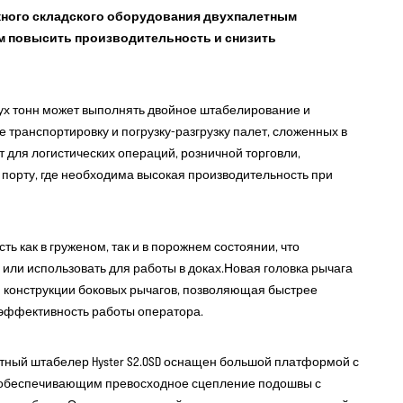
ежного складского оборудования двухпалетным
ям повысить производительность и снизить
ух тонн может выполнять двойное штабелирование и
же транспортировку и погрузку-разгрузку палет, сложенных в
 для логистических операций, розничной торговли,
порту, где необходима высокая производительность при
ь как в груженом, так и в порожнем состоянии, что
или использовать для работы в доках.Новая головка рычага
 конструкции боковых рычагов, позволяющая быстрее
 эффективность работы оператора.
тный штабелер Hyster S2.0SD оснащен большой платформой с
обеспечивающим превосходное сцепление подошвы с