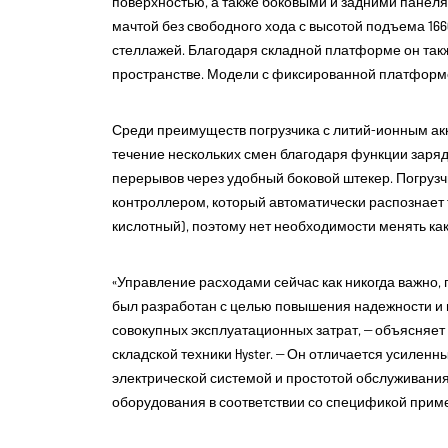
поверхностью, а также боковыми и задними панеля
мачтой без свободного хода с высотой подъема 166
стеллажей. Благодаря складной платформе он так
пространстве. Модели с фиксированной платформо
Среди преимуществ погрузчика с литий-ионным ак
течение нескольких смен благодаря функции заряд
перерывов через удобный боковой штекер. Погруз
контроллером, который автоматически распознает 
кислотный), поэтому нет необходимости менять к
«Управление расходами сейчас как никогда важно,
был разработан с целью повышения надежности и
совокупных эксплуатационных затрат, — объясняет М
складской техники Hyster. — Он отличается усилен
электрической системой и простотой обслуживания
оборудования в соответствии со спецификой приме