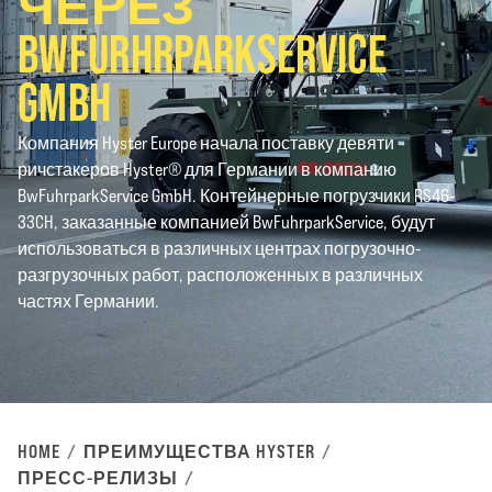
ЧЕРЕЗ
BWFURHRPARKSERVICE
GMBH
Компания Hyster Europe начала поставку девяти
ричстакеров Hyster® для Германии в компанию
BwFuhrparkService GmbH. Контейнерные погрузчики RS46-
33CH, заказанные компанией BwFuhrparkService, будут
использоваться в различных центрах погрузочно-
разгрузочных работ, расположенных в различных
частях Германии.
HOME
ПРЕИМУЩЕСТВА HYSTER
ПРЕСС-РЕЛИЗЫ