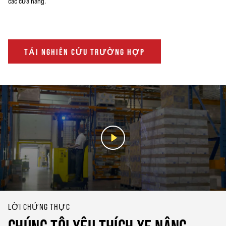
các cửa hàng.
TẢI NGHIÊN CỨU TRƯỜNG HỢP
LỜI CHỨNG THỰC