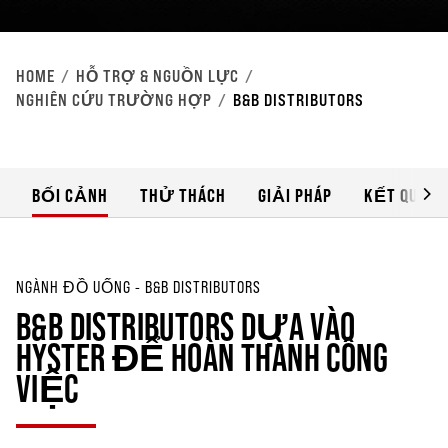
HOME
HỖ TRỢ & NGUỒN LỰC
NGHIÊN CỨU TRƯỜNG HỢP
B&B DISTRIBUTORS
BỐI CẢNH
THỬ THÁCH
GIẢI PHÁP
KẾT QUẢ 
NGÀNH ĐỒ UỐNG - B&B DISTRIBUTORS
B&B DISTRIBUTORS DỰA VÀO
HYSTER ĐỂ HOÀN THÀNH CÔNG
VIỆC