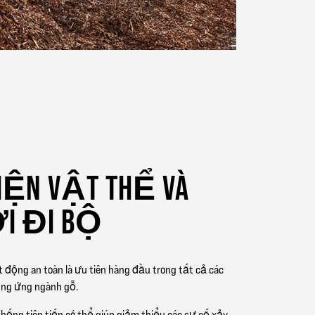
HIỆN VẬT THỂ VÀ
I ĐI BỘ
 động an toàn là ưu tiên hàng đầu trong tất cả các
ung ứng ngành gỗ.
hống tiên tiến có thể giúp giảm thiểu các sự cố xảy