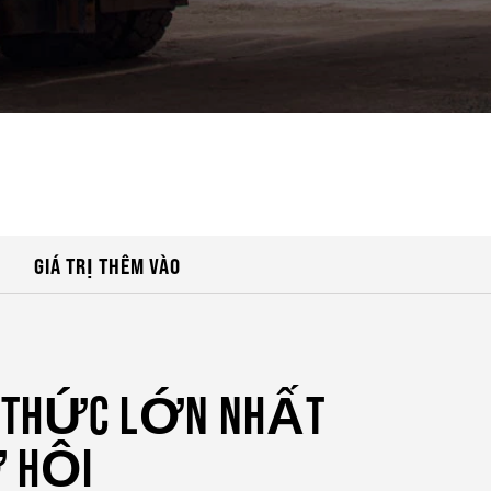
GIÁ TRỊ THÊM VÀO
H THỨC LỚN NHẤT
Ơ HỘI