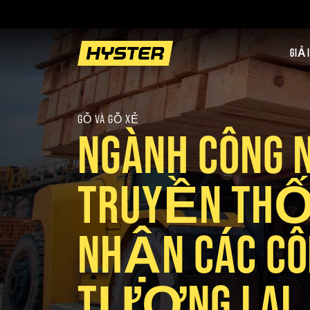
GIẢI
GỖ VÀ GỖ XẺ
NGÀNH CÔNG 
TRUYỀN TH
NHẬN CÁC C
TƯƠNG LAI