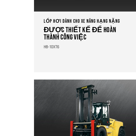
LỐP HƠI DÀNH CHO XE NÂNG HẠNG NẶNG
ĐƯỢC THIẾT KẾ ĐỂ HOÀN
THÀNH CÔNG VIỆC
H8-10XT6