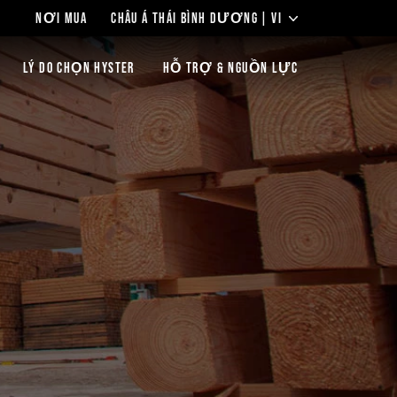
NƠI MUA
CHÂU Á THÁI BÌNH DƯƠNG | VI
LÝ DO CHỌN HYSTER
HỖ TRỢ & NGUỒN LỰC