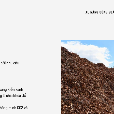
XE NÂNG CÔNG S
 bởi nhu cầu
.
sáng kiến xanh
g là chìa khóa để
thông minh CO2 và