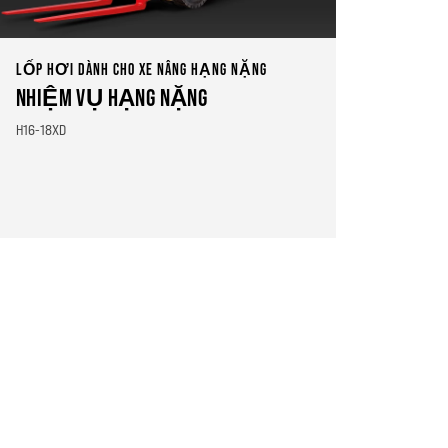
LỐP HƠI DÀNH CHO XE NÂNG HẠNG NẶNG
NHIỆM VỤ HẠNG NẶNG
H16-18XD