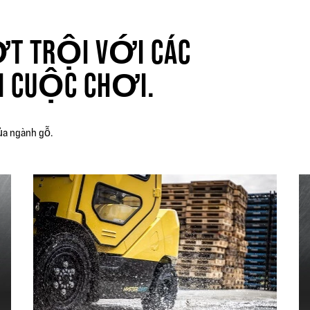
T TRỘI VỚI CÁC
I CUỘC CHƠI.
ủa ngành gỗ.