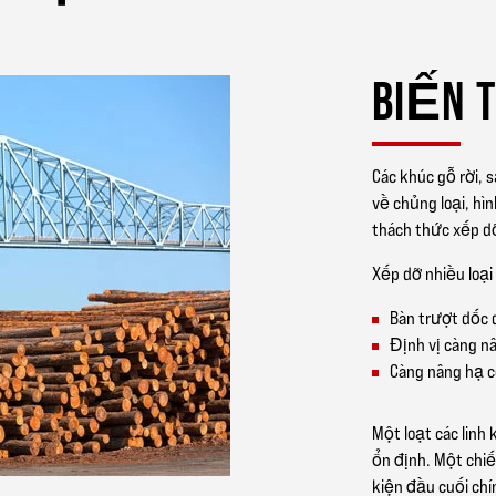
BIẾN T
Các khúc gỗ rời,
về chủng loại, hì
thách thức xếp d
Xếp dỡ nhiều loại t
Bàn trượt dốc 
Định vị càng nâ
Càng nâng hạ c
Một loạt các linh 
ổn định. Một chiế
kiện đầu cuối chín