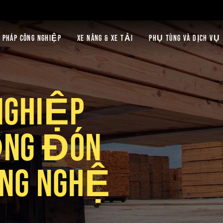
 PHÁP CÔNG NGHIỆP
XE NÂNG & XE TẢI
PHỤ TÙNG VÀ DỊCH VỤ
NGHIỆP
ỐNG ĐÓN
ÔNG NGHỆ