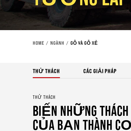
HOME
NGÀNH
GỖ VÀ GỖ XẺ
THỬ THÁCH
CÁC GIẢI PHÁP
THỬ THÁCH
BIẾN NHỮNG THÁC
CỦA BẠN THÀNH C