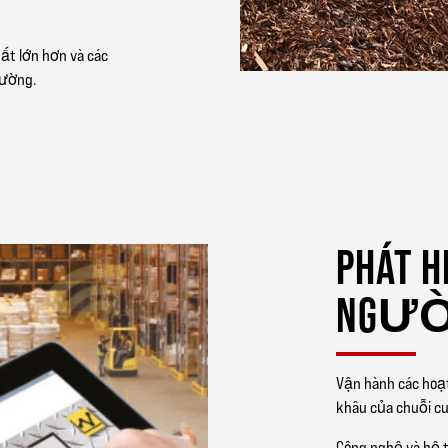
ất lớn hơn và các
rường.
PHÁT 
NGƯỜ
Vận hành các hoạt
khâu của chuỗi c
Công nghệ và hệ t