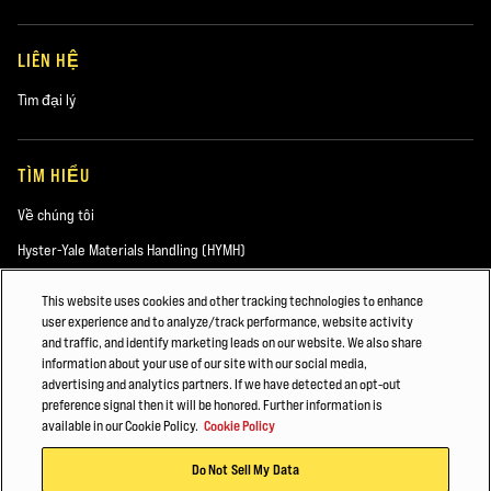
LIÊN HỆ
Tìm đại lý
TÌM HIỂU
Về chúng tôi
Hyster-Yale Materials Handling (HYMH)
This website uses cookies and other tracking technologies to enhance
user experience and to analyze/track performance, website activity
VIỆC LÀM
and traffic, and identify marketing leads on our website. We also share
information about your use of our site with our social media,
Việc làm
advertising and analytics partners. If we have detected an opt-out
preference signal then it will be honored. Further information is
available in our Cookie Policy.
Cookie Policy
©2026 Hyster-Yale Materials Handling, Inc. Bảo lưu mọi quyền.
Do Not Sell My Data