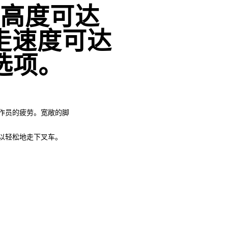
高度可达
，行走速度可达
和选项。
作员的疲劳。宽敞的脚
以轻松地走下叉车。