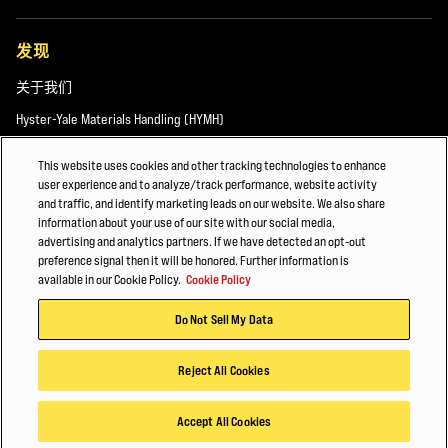
发现
关于我们
Hyster-Yale Materials Handling (HYMH)
This website uses cookies and other tracking technologies to enhance
user experience and to analyze/track performance, website activity
职业发展
and traffic, and identify marketing leads on our website. We also share
information about your use of our site with our social media,
职业发展
advertising and analytics partners. If we have detected an opt-out
preference signal then it will be honored. Further information is
available in our Cookie Policy.
Cookie Policy
© 2026 Hyster-Yale Materials Handling, Inc.，保留所有权利。
Do Not Sell My Data
隐私政策
应用条款
Cookie政策
Reject All Cookies
Accept All Cookies