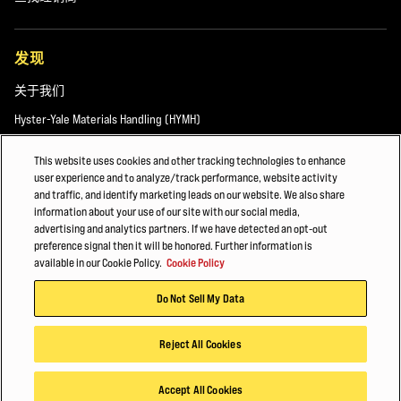
发现
关于我们
Hyster-Yale Materials Handling (HYMH)
This website uses cookies and other tracking technologies to enhance
user experience and to analyze/track performance, website activity
职业发展
and traffic, and identify marketing leads on our website. We also share
information about your use of our site with our social media,
职业发展
advertising and analytics partners. If we have detected an opt-out
preference signal then it will be honored. Further information is
available in our Cookie Policy.
Cookie Policy
© 2026 Hyster-Yale Materials Handling, Inc.，保留所有权利。
Do Not Sell My Data
隐私政策
应用条款
Cookie政策
Reject All Cookies
Accept All Cookies