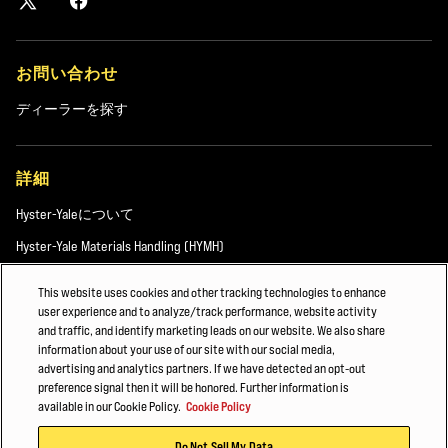
お問い合わせ
ディーラーを探す
詳細
Hyster-Yaleについて
Hyster-Yale Materials Handling (HYMH)
This website uses cookies and other tracking technologies to enhance
user experience and to analyze/track performance, website activity
採用情報
and traffic, and identify marketing leads on our website. We also share
information about your use of our site with our social media,
採用情報
advertising and analytics partners. If we have detected an opt-out
preference signal then it will be honored. Further information is
available in our Cookie Policy.
Cookie Policy
©2026 Hyster-Yale Materials Handling, Inc. all rights reserved.
Do Not Sell My Data