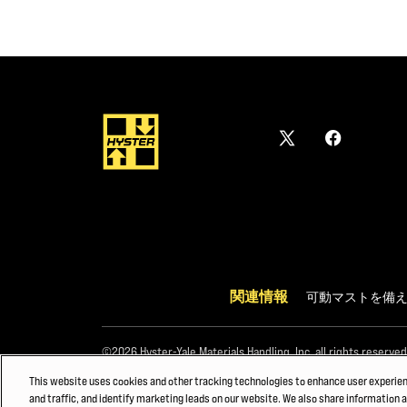
関連情報
可動マストを備
©2026 Hyster-Yale Materials Handling, Inc. all rights reserved
This website uses cookies and other tracking technologies to enhance user experie
and traffic, and identify marketing leads on our website. We also share information a