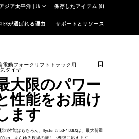
アジア太平洋 | JA
保存したアイテム
(0)
YSTERが選ばれる理由
サポートとリソース
4輪電動フォークリフトトラック用
空気タイヤ
最大限のパワー
と性能をお届け
します
頼の性能はもちろん、Hyster J3.50-4.00EXは、最大荷重
,000 kg、あらゆる現場の厳しい要求に応えます。