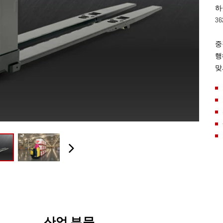
하
36
중
행
맞
산업 부문