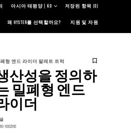
처
아시아 태평양 | KO
저장된 항목
(0)
왜 HYSTER를 선택할까요?
지원 및 자원
폐형 엔드 라이더 팔레트 트럭
생산성을 정의하
는 밀폐형 엔드
라이더
델
80-100ZHD