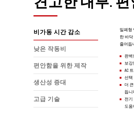
견고한 내부. 편
밀폐형 
비가동 시간 감소
한 바닥
줄어듭
낮은 작동비
완벽
보강
편안함을 위한 제작
AC
선택
생산성 증대
더 
듭니
고급 기술
전기
도움