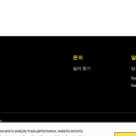
문의
딜러 찾기
당
Hy
Ha
d.
nce and to analyze/track performance, website activity