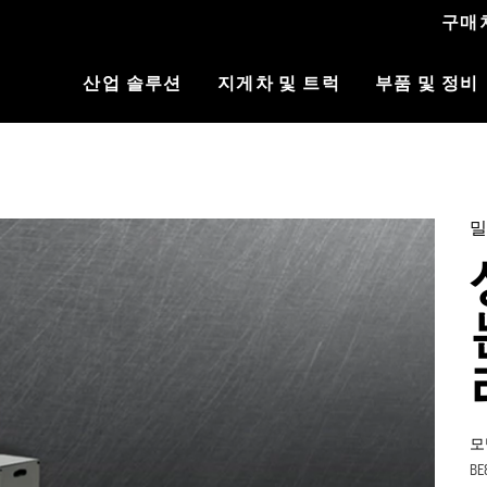
구매
산업 솔루션
지게차 및 트럭
부품 및 정비
밀
모
BE