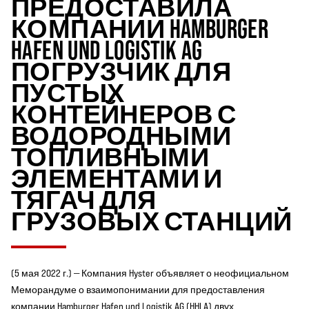
ПРЕДОСТАВИЛА
КОМПАНИИ HAMBURGER
HAFEN UND LOGISTIK AG
ПОГРУЗЧИК ДЛЯ
ПУСТЫХ
КОНТЕЙНЕРОВ С
ВОДОРОДНЫМИ
ТОПЛИВНЫМИ
ЭЛЕМЕНТАМИ И
ТЯГАЧ ДЛЯ
ГРУЗОВЫХ СТАНЦИЙ
(5 мая 2022 г.) — Компания Hyster объявляет о неофициальном
Меморандуме о взаимопонимании для предоставления
компании
Hamburger Hafen und Logistik AG (HHLA)
двух