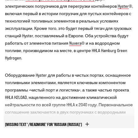
электрических погрузчиков для перегрузки контейнеров
Hyster
®,
включая первый в истории погрузчик для пустых контейнеров с
технологией топливных элементов в реальных условиях
эксплуатации. Кроме того, это будет первый тягач для грузовых
станций Hyster, поставляемый в Европе. Оба устройства будут
работать от элементов питания
Nuvera
® и на водородном
топливе, производимом на месте, в центре HHLA Hamburg Green
Hydrogen.
Оборудование Hyster для работы в чистых портах, оснащенное
топливными элементами, является ключевым компонентом
программы «чистый порт и логистика», а также частью проекта
HHLA H2LOAD, нацеленного на достижение климатической
нейтральности по всей группе HHLA к 2040 году. Первоначальное
соглашение заключается в двух погрузчиках с водородными
источниками энергии. Поставка тягача для грузовых станций
[MISSING TEXT '/READMORE' FOR 'RUSSIAN (RUSSIA)']
запланирована на конец 2022 года, а погрузчик для пустых
контейнеров должен быть выполнен в начале 2023 года.