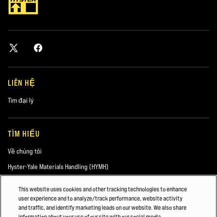
LIÊN HỆ
Tìm đại lý
TÌM HIỂU
Về chúng tôi
Hyster-Yale Materials Handling (HYMH)
This website uses cookies and other tracking technologies to enhance
user experience and to analyze/track performance, website activity
VIỆC LÀM
and traffic, and identify marketing leads on our website. We also share
information about your use of our site with our social media,