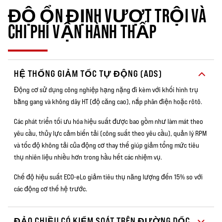
ĐỘ ỔN ĐỊNH VƯỢT TRỘI VÀ
CHI PHÍ VẬN HÀNH THẤP
HỆ THỐNG GIẢM TỐC TỰ ĐỘNG (ADS)
Động cơ sử dụng công nghiệp hạng nặng đi kèm với khối hình trụ
bằng gang và không dây HT (độ căng cao), nắp phân điện hoặc rôtô.
Các phát triển tối ưu hóa hiệu suất được bao gồm như làm mát theo
yêu cầu, thủy lực cảm biến tải (công suất theo yêu cầu), quản lý RPM
và tốc độ không tải của động cơ thay thế giúp giảm tổng mức tiêu
thụ nhiên liệu nhiều hơn trong hầu hết các nhiệm vụ.
Chế độ hiệu suất ECO-eLo giảm tiêu thụ năng lượng đến 15% so với
các động cơ thế hệ trước.
ĐẢO CHIỀU CÓ KIỂM SOÁT TRÊN ĐƯỜNG DỐC