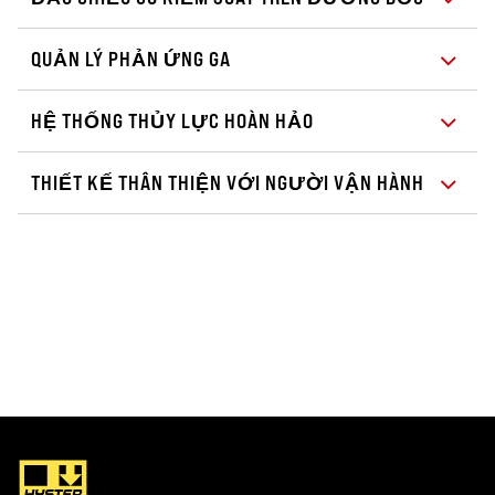
QUẢN LÝ PHẢN ỨNG GA
HỆ THỐNG THỦY LỰC HOÀN HẢO
THIẾT KẾ THÂN THIỆN VỚI NGƯỜI VẬN HÀNH