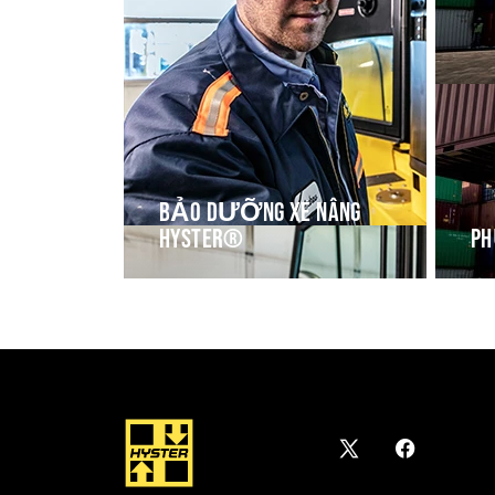
BẢO DƯỠNG XE NÂNG
HYSTER®
PH