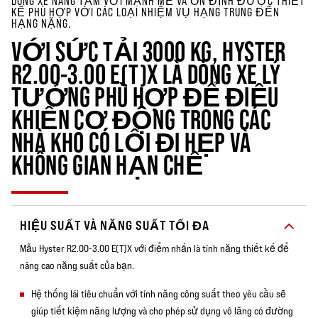
DÒNG XE NÂNG TẦM VỚI MẠNH MẼ VÀ ỔN ĐỊNH ĐƯỢC THIẾT
KẾ PHÙ HỢP VỚI CÁC LOẠI NHIỆM VỤ HẠNG TRUNG ĐẾN
HẠNG NẶNG.
VỚI SỨC TẢI 3000 KG, HYSTER
R2.00-3.00 E(T)X LÀ DÒNG XE LÝ
TƯỞNG PHÙ HỢP ĐỂ ĐIỀU
KHIỂN CƠ ĐỘNG TRONG CÁC
NHÀ KHO CÓ LỐI ĐI HẸP VÀ
KHÔNG GIAN HẠN CHẾ
HIỆU SUẤT VÀ NĂNG SUẤT TỐI ĐA
Mẫu Hyster R2.00-3.00 E(T)X với điểm nhấn là tính năng thiết kế để
nâng cao năng suất của bạn.
Hệ thống lái tiêu chuẩn với tính năng công suất theo yêu cầu sẽ
giúp tiết kiệm năng lượng và cho phép sử dụng vô lăng có đường