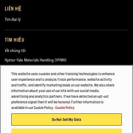
LIÊN HỆ
Tìm đại lý
TÌM HIỂU
Về chúng tôi
Hyster-Yale Materials Handling (HYMH)
This website uses cookies and other tracking technologies to enhance
user experience and to analyze/track performance, website activity
VIỆC LÀM
and traffic, and identify marketing leads on our website. We also share
information about your use of our site with our social media,
Việc làm
advertising and analytics partners. If we have detected an opt-out
preference signal then it will be honored. Further information is
available in our Cookie Policy.
Cookie Policy
©2026 Hyster-Yale Materials Handling, Inc. Bảo lưu mọi quyền.
Do Not Sell My Data
Chính Sách Quyền Riêng Tư
Điều khoản Dịch vụ
Chính Sách Cookie