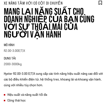
XE NÂNG TẦM VỚI CÓ CỘT DI CHUYỂN
MANG LẠI NĂNG SUẤT CHO
DOANH NGHIỆP CỦA BẠN CÙNG
VỚI SỰ THOẢI MÁI CỦA
NGƯỜI VẬN HÀNH
MÔ HÌNH
R2.00-3.00E(T)X
DUNG TẢI
2000-3000kg
Hyster R2.00-3.00 E(T)X cung cấp các tính năng hiệu suất nâng cao đối với
các bộ điều khiển điện tử, hệ thống treo, khoang lái và khoang vận hành,
cùng với nhiều tùy chọn hơn.
Hiệu suất và năng suất tối đa
Công thái học