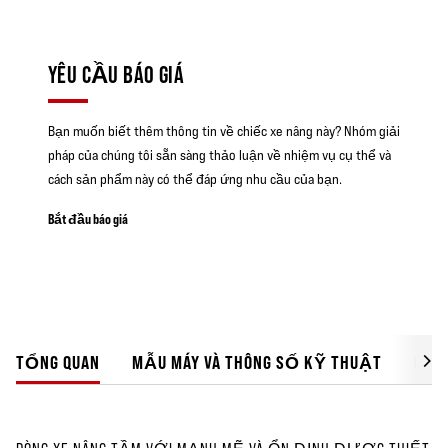
YÊU CẦU BÁO GIÁ
Bạn muốn biết thêm thông tin về chiếc xe nâng này? Nhóm giải
pháp của chúng tôi sẵn sàng thảo luận về nhiệm vụ cụ thể và
cách sản phẩm này có thể đáp ứng nhu cầu của bạn.
Bắt đầu báo giá
TỔNG QUAN
MẪU MÁY VÀ THÔNG SỐ KỸ THUẬT
GIẢI