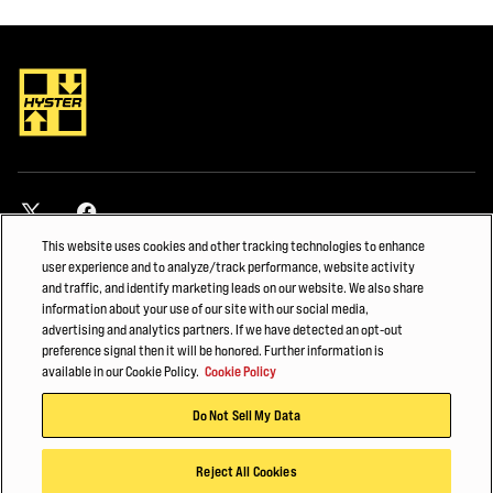
This website uses cookies and other tracking technologies to enhance
user experience and to analyze/track performance, website activity
and traffic, and identify marketing leads on our website. We also share
联系方式
information about your use of our site with our social media,
advertising and analytics partners. If we have detected an opt-out
查找经销商
preference signal then it will be honored. Further information is
available in our Cookie Policy.
Cookie Policy
发现
Do Not Sell My Data
关于我们
Reject All Cookies
Hyster-Yale Materials Handling (HYMH)