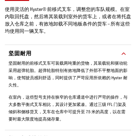
使用灵活的 Hyster® 前移式叉车，调整您的车队规模。在室
内取回托盘，然后将其装载到室外的货车上，或者在将托盘
放入仓库之前，有效地卸载不同地板条件的货车 – 所有这些
均使用同一辆叉车。
坚固耐用
坚固耐用的前移式叉车可装载两吨重的货物，其装载轮和驱动轮
采用超弹轮胎。超弹轮胎特别有效地降低了外部不平整地面的影
响，使驾驶员感到舒适，同时提供了严苛应用所依赖的 Hyster 耐
久性。
在室内，这些型号支持在狭窄的仓库通道中进行严苛的操作，与
大多数平衡式叉车相比，其设计更加紧凑。通过三级 FFL 门架及
倾斜和侧移货叉，叉车在仓库中可提升至 7.5 米的高度，以在需
要时最大限度地提高储存量。