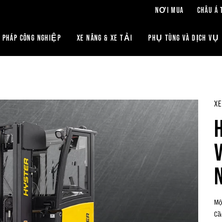
NƠI MUA
CHÂU Á 
 PHÁP CÔNG NGHIỆP
XE NÂNG & XE TẢI
PHỤ TÙNG VÀ DỊCH VỤ
XE
Mộ
Cầ