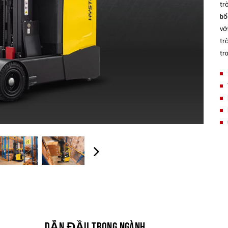
tr
bố
vớ
tr
tr
DẪN ĐẦU TRONG NGÀNH