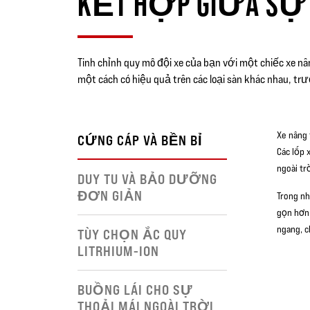
KẾT HỢP GIỮA SỰ C
Tinh chỉnh quy mô đội xe của bạn với một chiếc xe nâng
một cách có hiệu quả trên các loại sàn khác nhau, trư
Xe nâng 
CỨNG CÁP VÀ BỀN BỈ
Các lốp 
ngoài tr
DUY TU VÀ BẢO DƯỠNG
ĐƠN GIẢN
Trong nh
gọn hơn 
ngang, c
TÙY CHỌN ẮC QUY
LITRHIUM-ION
BUỒNG LÁI CHO SỰ
THOẢI MÁI NGOÀI TRỜI