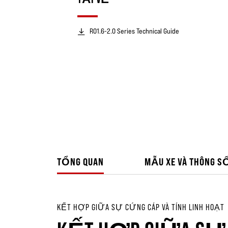
RO1.6-2.0 Series Technical Guide
TỔNG QUAN
MẪU XE VÀ THÔNG S
KẾT HỢP GIỮA SỰ CỨNG CÁP VÀ TÍNH LINH HOẠT