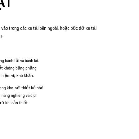
ẠT
vào trong các xe tải bên ngoài, hoặc bốc dỡ xe tải
g.
 bánh tải và bánh lái.
đất không bằng phẳng
c nhiệm vụ khó khăn.
ong kho, với thiết kế nhỏ
g nâng nghiêng và dịch
rữ khi cần thiết.