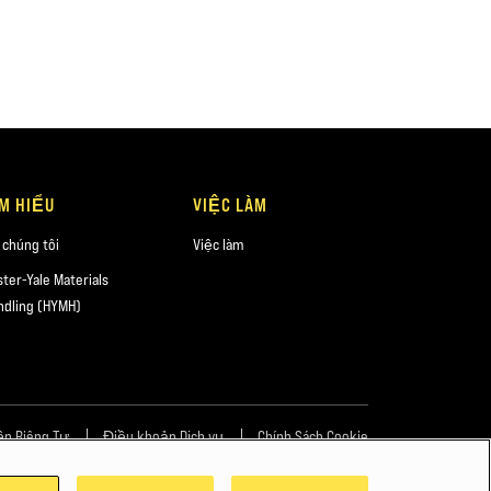
ÌM HIỂU
VIỆC LÀM
 chúng tôi
Việc làm
ster-Yale Materials
ndling (HYMH)
ền Riêng Tư
Điều khoản Dịch vụ
Chính Sách Cookie