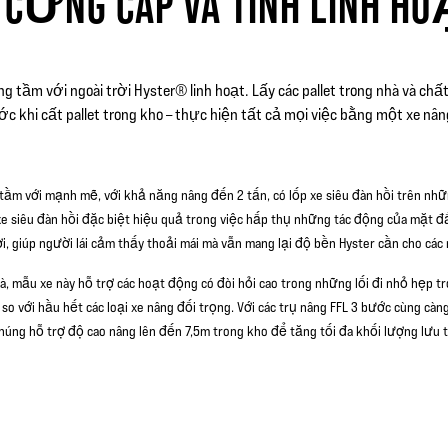
ỨNG CÁP VÀ TÍNH LINH HO
 tầm với ngoài trời Hyster® linh hoạt. Lấy các pallet trong nhà và chất 
ớc khi cất pallet trong kho – thực hiện tất cả mọi việc bằng một xe nân
tầm với mạnh mẽ, với khả năng nâng đến 2 tấn, có lốp xe siêu đàn hồi trên những
xe siêu đàn hồi đặc biệt hiệu quả trong việc hấp thụ những tác động của mặt 
ời, giúp người lái cảm thấy thoải mái mà vẫn mang lại độ bền Hyster cần cho cá
à, mẫu xe này hỗ trợ các hoạt động có đòi hỏi cao trong những lối đi nhỏ hẹp tr
so với hầu hết các loại xe nâng đối trọng. Với các trụ nâng FFL 3 bước cùng càn
húng hỗ trợ độ cao nâng lên đến 7,5m trong kho để tăng tối đa khối lượng lưu t