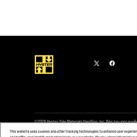
©2026 Hyster-Yale Materials Handling, Inc. Bảo lưu mọi quyề
This website uses cookies and other tracking technologies to enhance user experie