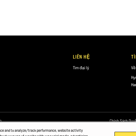
LIÊN HỆ
T
Tìm đại lý
Về
Hy
Ha
n.
Chính Sách Quy
nce and to analyze/track performance, website activity