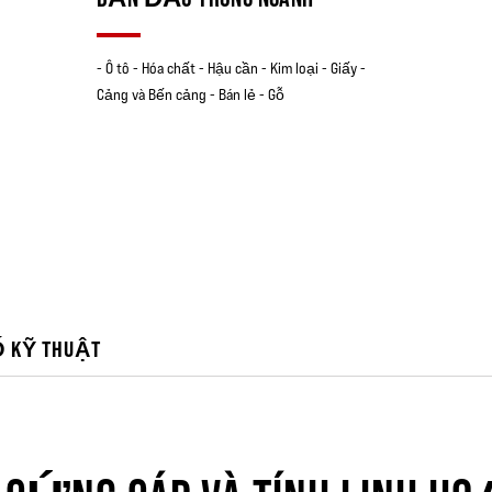
- Ô tô - Hóa chất - Hậu cần - Kim loại - Giấy -
Cảng và Bến cảng - Bán lẻ - Gỗ
Ố KỸ THUẬT