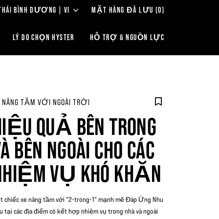
THÁI BÌNH DƯƠNG | VI
MẶT HÀNG ĐÃ LƯU
(0)
LÝ DO CHỌN HYSTER
HỖ TRỢ & NGUỒN LỰC
 NÂNG TẦM VỚI NGOÀI TRỜI
HIỆU QUẢ BÊN TRONG
VÀ BÊN NGOÀI CHO CÁC
NHIỆM VỤ KHÓ KHĂN
t chiếc xe nâng tầm với "2-trong-1" mạnh mẽ Đáp Ứng Nhu
u tại các địa điểm có kết hợp nhiệm vụ trong nhà và ngoài