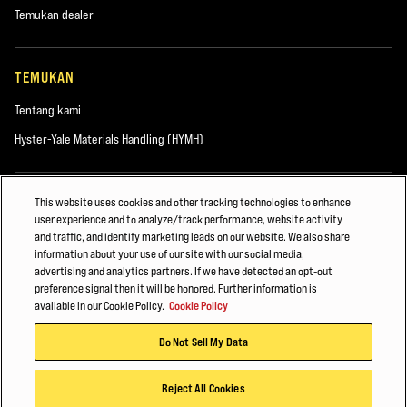
Temukan dealer
TEMUKAN
Tentang kami
Hyster-Yale Materials Handling (HYMH)
KARIER
This website uses cookies and other tracking technologies to enhance
user experience and to analyze/track performance, website activity
Karier
and traffic, and identify marketing leads on our website. We also share
information about your use of our site with our social media,
advertising and analytics partners. If we have detected an opt-out
preference signal then it will be honored. Further information is
© 2026 Hyster-Yale Materials Handling, Inc. semua hak cipta dilindungi
available in our Cookie Policy.
Cookie Policy
undang-undang.
Do Not Sell My Data
Kebijakan Privasi
Persyaratan Penggunaan
Kebijakan Cookie
Reject All Cookies