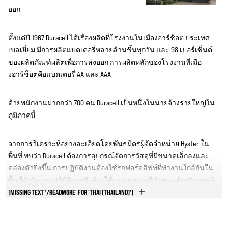
ออก
ตั้งแต่ปี 1967 Duracell ได้เรื่องผลิตที่โรงงานในเมืองอาร์ช็อต ประเทศ
เบลเยี่ยม มีการผลิตแบตเตอรี่หลายล้านชิ้นทุกวัน และ 98 เปอร์เซ็นต์
ของผลิตภัณฑ์ผลิตเพื่อการส่งออก การผลิตหลักของโรงงานที่เมือ
งอาร์ช็อตคือแบตเตอรี่ AA และ AAA
ด้วยพนักงานมากกว่า 700 คน Duracell เป็นหนึ่งในนายจ้างรายใหญ่ใน
ภูมิภาคนี้
จากการวิเคราะห์อย่างละเอียดโดยพันธมิตรผู้จัดจำหน่าย Hyster ใน
พื้นที่ พบว่า Duracell ต้องการอุปกรณ์จัดการวัสดุที่มีขนาดเล็กลงและ
คล่องตัวยิ่งขึ้น การปฏิบัติงานต้องใช้รถฟอร์คลิฟท์ที่ทำงานใกล้กันใน
พื้นที่จำกัด การปฏิบัติงานยังต้องใช้ยานพาหนะที่กำหนดสำหรับกลุ่มผู้
ปฏิบัติงาน แทนที่จะมอบหมายรถยกให้กับผู้ปฏิบัติงานทีละคัน
[MISSING TEXT '/READMORE' FOR 'THAI (THAILAND)']