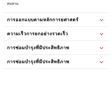
ทนทาน
การออกแบบตามหลักการยศาสตร์
ความเร็วการยกอย่างรวดเร็ว
การซ่อมบำรุงที่มีประสิทธิภาพ
การซ่อมบำรุงที่มีประสิทธิภาพ