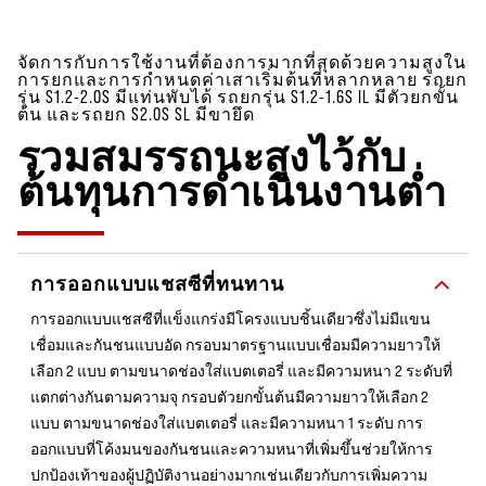
จัดการกับการใช้งานที่ต้องการมากที่สุดด้วยความสูงใน
การยกและการกำหนดค่าเสาเริ่มต้นที่หลากหลาย รถยก
รุ่น S1.2-2.0S มีแท่นพับได้ รถยกรุ่น S1.2-1.6S IL มีตัวยกขั้น
ต้น และรถยก S2.0S SL มีขายึด
รวมสมรรถนะสูงไว้กับ
ต้นทุนการดำเนินงานต่ำ
การออกแบบแชสซีที่ทนทาน
การออกแบบแชสซีที่แข็งแกร่งมีโครงแบบชิ้นเดียวซึ่งไม่มีแขน
เชื่อมและกันชนแบบอัด กรอบมาตรฐานแบบเชื่อมมีความยาวให้
เลือก 2 แบบ ตามขนาดช่องใส่แบตเตอรี่ และมีความหนา 2 ระดับที่
แตกต่างกันตามความจุ กรอบตัวยกขั้นต้นมีความยาวให้เลือก 2
แบบ ตามขนาดช่องใส่แบตเตอรี่ และมีความหนา 1 ระดับ การ
ออกแบบที่โค้งมนของกันชนและความหนาที่เพิ่มขึ้นช่วยให้การ
ปกป้องเท้าของผู้ปฏิบัติงานอย่างมากเช่นเดียวกับการเพิ่มความ