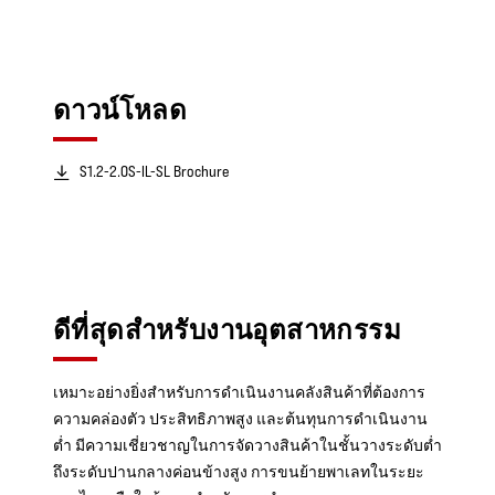
ดาวน์โหลด
S1.2-2.0S-IL-SL Brochure
ดีที่สุดสำหรับงานอุตสาหกรรม
เหมาะอย่างยิ่งสำหรับการดำเนินงานคลังสินค้าที่ต้องการ
ความคล่องตัว ประสิทธิภาพสูง และต้นทุนการดำเนินงาน
ต่ำ มีความเชี่ยวชาญในการจัดวางสินค้าในชั้นวางระดับต่ำ
ถึงระดับปานกลางค่อนข้างสูง การขนย้ายพาเลทในระยะ