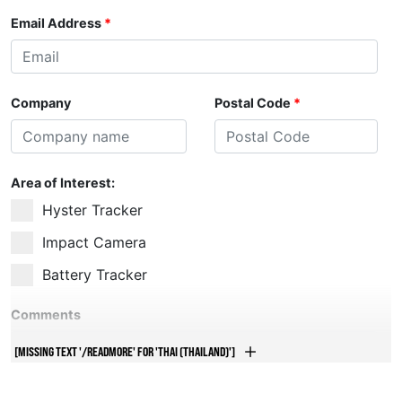
[MISSING TEXT '/READMORE' FOR 'THAI (THAILAND)']