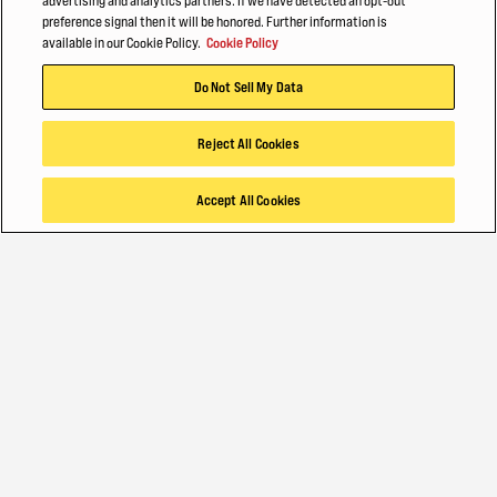
advertising and analytics partners. If we have detected an opt-out
preference signal then it will be honored. Further information is
available in our Cookie Policy.
Cookie Policy
TEMUKAN
Do Not Sell My Data
Tentang kami
Hyster-Yale Materials Handling (HYMH)
Reject All Cookies
Accept All Cookies
KARIER
Karier
SOLUSI INDUSTRI
PEMILIH PRODUK
© 2026 Hyster-Yale Materials Handling, Inc. semua hak cipta dilindungi
undang-undang.
TEMPAT MEMBELI
Kebijakan Privasi
Persyaratan Penggunaan
Kebijakan Cookie